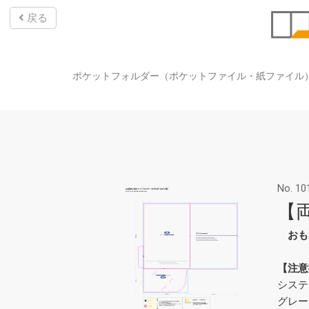
戻る
ポケットフォルダー（ポケットファイル・紙ファイル
No. 10
【両
おも
【注意
システ
グレー