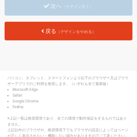
次へ
（デザイン完了）
戻る
（デザインをやめる）
パソコン、タブレット、スマートフォンより以下のブラウザー又はブラウ
ザーアプリでのご利用を推奨します。（いずれも全て最新版）
Microsoft Edge
Safari
Google Chrome
Firefox
※上記一覧は推奨環境であり、全ての環境で動作保証をするものではあり
ません。
上記以外のブラウザや、推奨環境下でもブラウザの設定によってはページ
が正しく表示されない・機能しない場合がありますのでご了承ください。