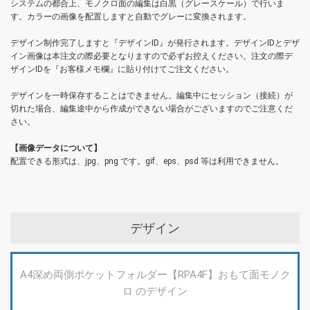
システムの都合上、モノクロ面の編集は白黒（グレースケール）で行いま
す。カラーの画像を配置しますと自動でグレーに変換されます。
デザイン制作完了しますと『デザインID』が発行されます。デザインIDとデザ
イン画像は本注文の際必要となりますので必ずお控えください。注文の際デ
ザインIDを『お客様メモ欄』に貼り付けてご注文ください。
デザインを一時保存することはできません。編集中にセッション（接続）が
切れた場合、編集途中から作成ができない場合がございますのでご注意くだ
さい。
【画像データについて】
配置できる形式は、jpg、png です。gif、eps、psd 等は利用できません。
デザイン
A4深め両側ポケットフォルダー【RPA4F】おもて面モノク
ロ のデザイン